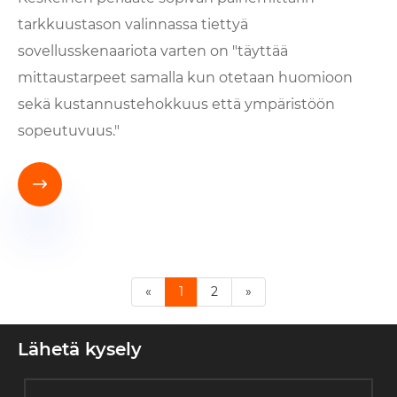
tarkkuustason valinnassa tiettyä
sovellusskenaariota varten on "täyttää
mittaustarpeet samalla kun otetaan huomioon
sekä kustannustehokkuus että ympäristöön
sopeutuvuus."

«
1
2
»
Lähetä kysely