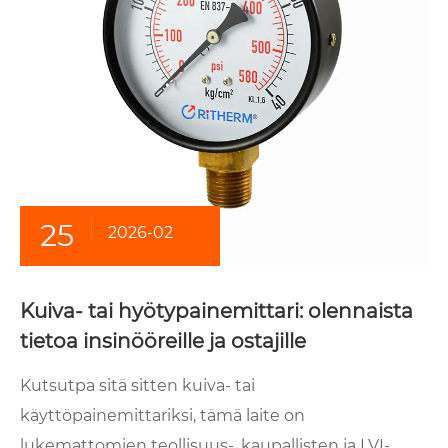
25
2026-02
Kuiva- tai hyötypainemittari: olennaista
tietoa insinööreille ja ostajille
Kutsutpa sitä sitten kuiva- tai
käyttöpainemittariksi, tämä laite on
lukemattomien teollisuus-, kaupallisten ja LVI-