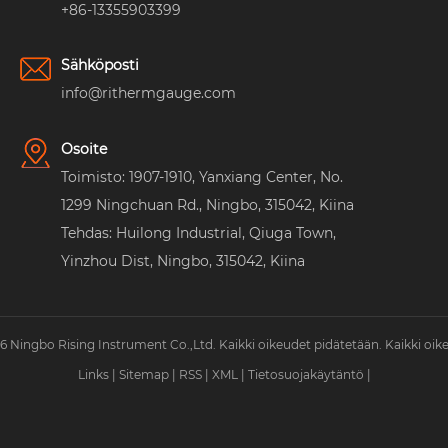
+86-13355903399
Sähköposti
info@rithermgauge.com
Osoite
Toimisto: 1907-1910, Yanxiang Center, No.
1299 Ningchuan Rd., Ningbo, 315042, Kiina
Tehdas: Huilong Industrial, Qiuga Town,
Yinzhou Dist, Ningbo, 315042, Kiina
 Ningbo Rising Instrument Co.,Ltd. Kaikki oikeudet pidätetään. Kaikki oik
Links
|
Sitemap
|
RSS
|
XML
|
Tietosuojakäytäntö
|