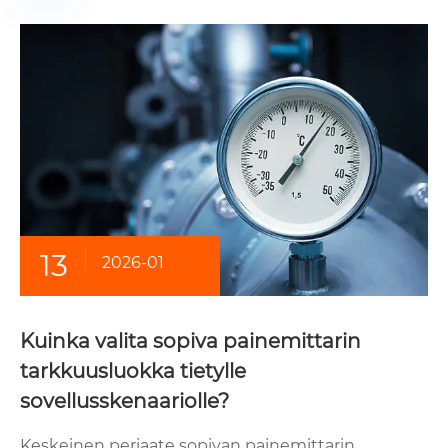
13
2026-01
Kuinka valita sopiva painemittarin
tarkkuusluokka tietylle
sovellusskenaariolle?
Keskeinen periaate sopivan painemittarin