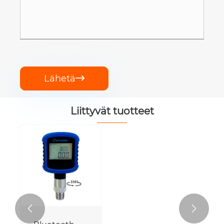
Lähetä

Liittyvät tuotteet

