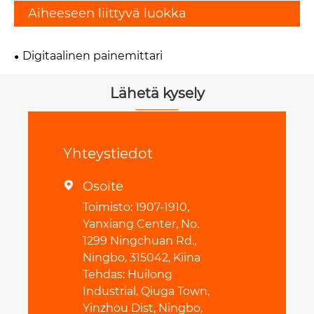
Aiheeseen liittyvä luokka
Digitaalinen painemittari
Lähetä kysely
Yhteystiedot
Osoite

Toimisto: 1907-1910,
Yanxiang Center, No.
1299 Ningchuan Rd.,
Ningbo, 315042, Kiina
Tehdas: Huilong
Industrial, Qiuga Town,
Yinzhou Dist, Ningbo,