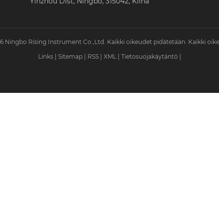
Yinzhou Dist, Ningbo, 315042, Kiina
 Ningbo Rising Instrument Co.,Ltd. Kaikki oikeudet pidätetään. Kaikki oik
Links
|
Sitemap
|
RSS
|
XML
|
Tietosuojakäytäntö
|