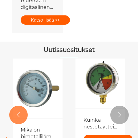
Bluetooth
digitaalinen
painemittari
Katso lisää >>
Uutissuositukset


Kuinka
i:
nestetäytteinen
Mikä on
painemittari
bimetallilämpömittari