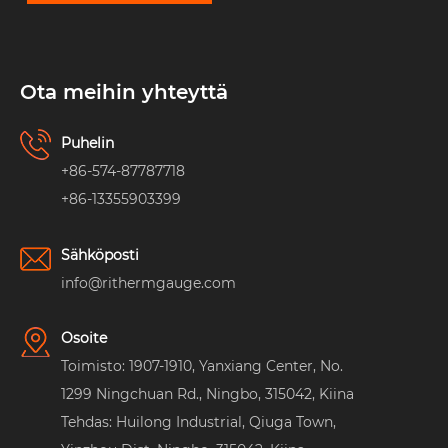
Ota meihin yhteyttä
Puhelin
+86-574-87787718
+86-13355903399
Sähköposti
info@rithermgauge.com
Osoite
Toimisto: 1907-1910, Yanxiang Center, No.
1299 Ningchuan Rd., Ningbo, 315042, Kiina
Tehdas: Huilong Industrial, Qiuga Town,