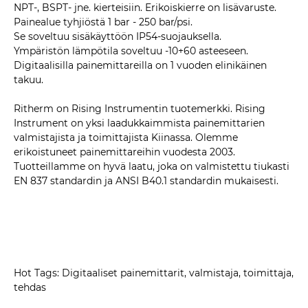
NPT-, BSPT- jne. kierteisiin. Erikoiskierre on lisävaruste.
Painealue tyhjiöstä 1 bar - 250 bar/psi.
Se soveltuu sisäkäyttöön IP54-suojauksella.
Ympäristön lämpötila soveltuu -10+60 asteeseen.
Digitaalisilla painemittareilla on 1 vuoden elinikäinen
takuu.
Ritherm on Rising Instrumentin tuotemerkki. Rising
Instrument on yksi laadukkaimmista painemittarien
valmistajista ja toimittajista Kiinassa. Olemme
erikoistuneet painemittareihin vuodesta 2003.
Tuotteillamme on hyvä laatu, joka on valmistettu tiukasti
EN 837 standardin ja ANSI B40.1 standardin mukaisesti.
Hot Tags: Digitaaliset painemittarit, valmistaja, toimittaja,
tehdas