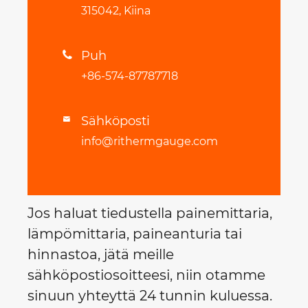
315042, Kiina
Puh

+86-574-87787718
Sähköposti

info@rithermgauge.com
Jos haluat tiedustella painemittaria,
lämpömittaria, paineanturia tai
hinnastoa, jätä meille
sähköpostiosoitteesi, niin otamme
sinuun yhteyttä 24 tunnin kuluessa.