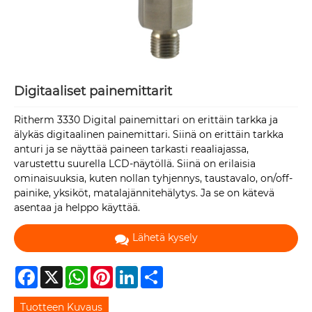
Digitaaliset painemittarit
Ritherm 3330 Digital painemittari on erittäin tarkka ja
älykäs digitaalinen painemittari. Siinä on erittäin tarkka
anturi ja se näyttää paineen tarkasti reaaliajassa,
varustettu suurella LCD-näytöllä. Siinä on erilaisia ​​
ominaisuuksia, kuten nollan tyhjennys, taustavalo, on/off-
painike, yksiköt, matalajännitehälytys. Ja se on kätevä
asentaa ja helppo käyttää.
Lähetä kysely
Facebook
X
WhatsApp
Pinterest
LinkedIn
Share
Tuotteen Kuvaus