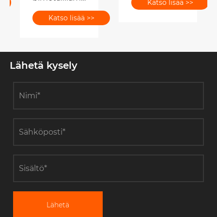
Katso lisää >>
parantaa
ja miksi se on
mittaustarkkuutta?
Katso lisää >>
välttämätöntä
teollisuuden
lämpötilan
mittaamiseen?
Lähetä kysely
Lähetä